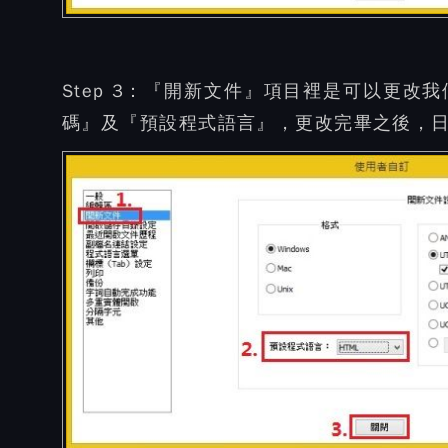
Step 3：
『開新文件』項目裡是可以更改我
碼』及『預設程式語言』，更改完畢之後，