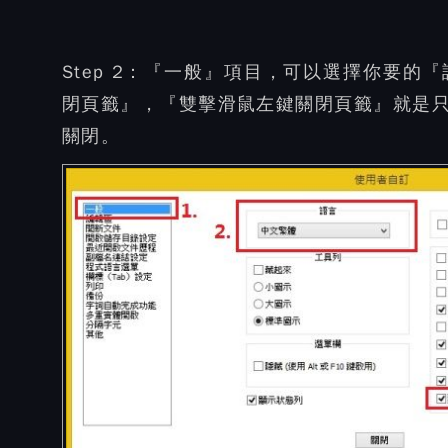
Step 2：
『一般』項目，可以選擇你要的『
閉頁籤』，『雙擊滑鼠左鍵關閉頁籤』就是
關閉。