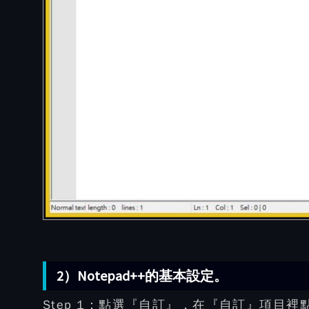
2）Notepad++的基本設定。
Step 1：
點選『自訂』，在『自訂』項目裡點