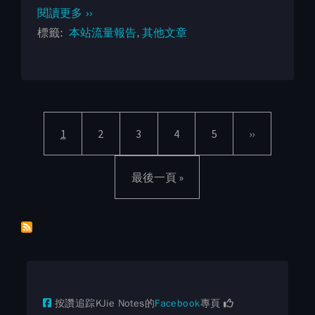
閱讀更多 ››
標籤
本站流量報告
其他文章
Pagination
目前頁面
頁面
頁面
頁面
頁面
下一頁
1
2
3
4
5
››
Last page
最後一頁 »
按讚追踪KJie Notes的
Facebook
專頁