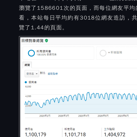
瀏覽了1586601次的頁面，而每位網友平
看，本站每日平均約有3018位網友造訪，
覽了1.44的頁面。