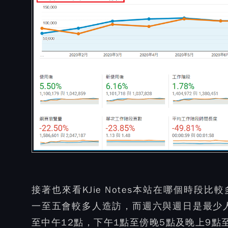
接著也來看KJie Notes本站在哪個時
一至五會較多人造訪，而週六與週日是最少
至中午12點，下午1點至傍晚5點及晚上9點