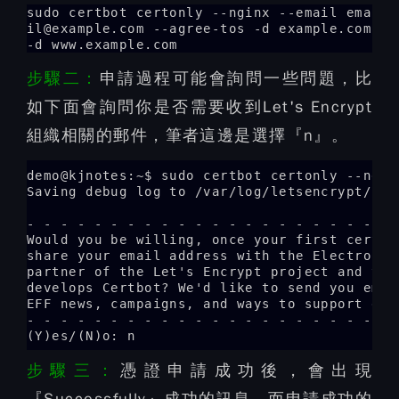
sudo certbot certonly --nginx --email ema
il@example.com --agree-tos -d example.com
-d www.example.com
步驟二：
申請過程可能會詢問一些問題，比
如下面會詢問你是否需要收到Let's Encrypt
組織相關的郵件，筆者這邊是選擇『n』。
demo@kjnotes:~$ sudo certbot certonly --ngin
Saving debug log to /var/log/letsencrypt/lets
- - - - - - - - - - - - - - - - - - - - - - 
Would you be willing, once your first certif
share your email address with the Electronic
partner of the Let's Encrypt project and the
develops Certbot? We'd like to send you emai
EFF news, campaigns, and ways to support digi
- - - - - - - - - - - - - - - - - - - - - - 
(Y)es/(N)o: n
步驟三：
憑證申請成功後，會出現