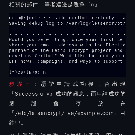
相關的郵件，筆者這邊是選擇『n』。
demo@kjnotes:~$ sudo certbot certonly --apac
Saving debug log to /var/log/letsencrypt/lets
- - - - - - - - - - - - - - - - - - - - - - 
Would you be willing, once your first certif
share your email address with the Electronic
partner of the Let's Encrypt project and the
develops Certbot? We'd like to send you emai
EFF news, campaigns, and ways to support digi
- - - - - - - - - - - - - - - - - - - - - - 
(Y)es/(N)o: n
步驟三：
憑證申請成功後，會出現
『Successfully』成功的訊息，而申請成功的
憑證會存放在
『/etc/letsencrypt/live/example.com』目
錄中。