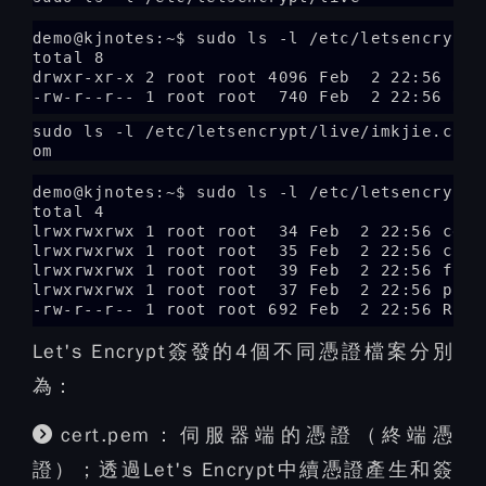
demo@kjnotes:~$ sudo ls -l /etc/letsencrypt/l
total 8

drwxr-xr-x 2 root root 4096 Feb  2 22:56 imkj
-rw-r--r-- 1 root root  740 Feb  2 22:56 REA
sudo ls -l /etc/letsencrypt/live/imkjie.c
om
demo@kjnotes:~$ sudo ls -l /etc/letsencrypt/l
total 4

lrwxrwxrwx 1 root root  34 Feb  2 22:56 cert
lrwxrwxrwx 1 root root  35 Feb  2 22:56 chai
lrwxrwxrwx 1 root root  39 Feb  2 22:56 full
lrwxrwxrwx 1 root root  37 Feb  2 22:56 priv
-rw-r--r-- 1 root root 692 Feb  2 22:56 READ
Let's Encrypt簽發的4個不同憑證檔案分別
為：
cert.pem：伺服器端的憑證（終端憑
證）；透過Let's Encrypt中續憑證產生和簽