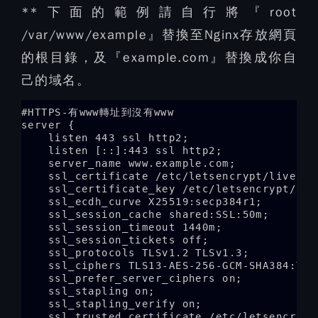
**下面的範例請自行將『root
/var/www/example』替換至Nginx存放網頁
的根目錄，及『example.com』替換成你自
己的域名。
#HTTPS-有www轉址到沒有www

server {

    listen 443 ssl http2;

    listen [::]:443 ssl http2;

    server_name www.example.com;

    ssl_certificate /etc/letsencrypt/live/ex
    ssl_certificate_key /etc/letsencrypt/liv
    ssl_ecdh_curve X25519:secp384r1;

    ssl_session_cache shared:SSL:50m;

    ssl_session_timeout 1440m;

    ssl_session_tickets off;

    ssl_protocols TLSv1.2 TLSv1.3;

    ssl_ciphers TLS13-AES-256-GCM-SHA384:TLS
    ssl_prefer_server_ciphers on;

    ssl_stapling on;

    ssl_stapling_verify on;

    ssl_trusted_certificate /etc/letsencrypt