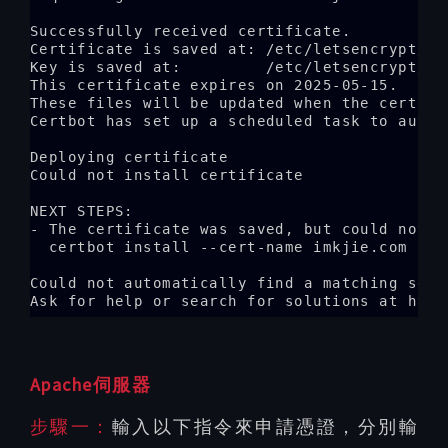
Successfully received certificate.

Certificate is saved at: /etc/letsencrypt/li
Key is saved at:         /etc/letsencrypt/li
This certificate expires on 2025-05-15.

These files will be updated when the certific
Certbot has set up a scheduled task to autom
Deploying certificate

Could not install certificate

NEXT STEPS:

- The certificate was saved, but could not b
  certbot install --cert-name imkjie.com

Could not automatically find a matching serv
Ask for help or search for solutions at http
Apache伺服器
步驟一：
輸入以下指令來申請憑證，分別輸