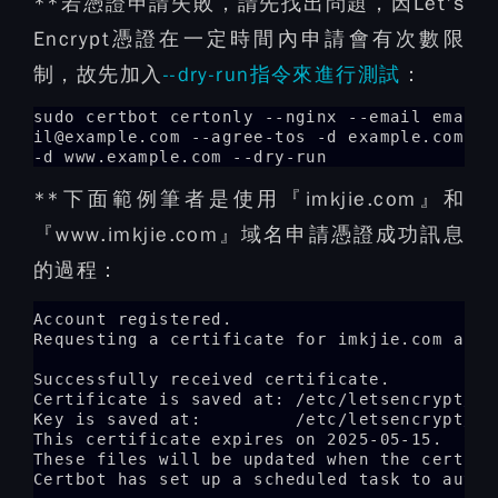
**若憑證申請失敗，請先找出問題，因Let's
Encrypt憑證在一定時間內申請會有次數限
制，故先加入
--dry-run指令來進行測試
：
sudo certbot certonly --nginx --email ema
il@example.com --agree-tos -d example.com
-d www.example.com --dry-run
**下面範例筆者是使用『imkjie.com』和
『www.imkjie.com』域名申請憑證成功訊息
的過程：
Account registered.

Requesting a certificate for imkjie.com and w
Successfully received certificate.

Certificate is saved at: /etc/letsencrypt/li
Key is saved at:         /etc/letsencrypt/li
This certificate expires on 2025-05-15.

These files will be updated when the certific
Certbot has set up a scheduled task to autom