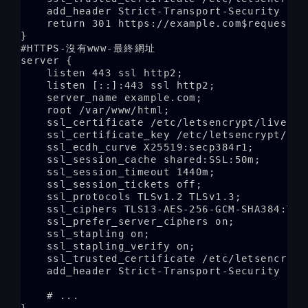
    add_header Strict-Transport-Security "ma
    return 301 https://example.com$request_ur
}

#HTTPS-沒有www-最終網址

server {

    listen 443 ssl http2;

    listen [::]:443 ssl http2;

    server_name example.com;

    root /var/www/html;

    ssl_certificate /etc/letsencrypt/live/ex
    ssl_certificate_key /etc/letsencrypt/liv
    ssl_ecdh_curve X25519:secp384r1;

    ssl_session_cache shared:SSL:50m;

    ssl_session_timeout 1440m;

    ssl_session_tickets off;

    ssl_protocols TLSv1.2 TLSv1.3;

    ssl_ciphers TLS13-AES-256-GCM-SHA384:TLS
    ssl_prefer_server_ciphers on;

    ssl_stapling on;

    ssl_stapling_verify on;

    ssl_trusted_certificate /etc/letsencrypt
    add_header Strict-Transport-Security "ma
    # ...

}