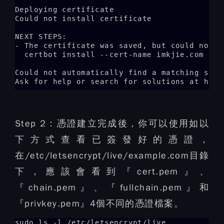
Deploying certificate

Could not install certificate

NEXT STEPS:

- The certificate was saved, but could not b
  certbot install --cert-name imkjie.com

Could not automatically find a matching serv
Ask for help or search for solutions at http
Step 2：
憑證建立完成後，你可以使用如以
下方式查看已簽發好的憑證，
在/etc/letsencrypt/live/example.com目錄
下，應該會看到『cert.pem』、
『chain.pem』、『fullchain.pem』和
『privkey.pem』4個不同的憑證檔案。
sudo ls -l /etc/letsencrypt/live