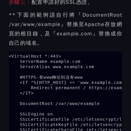
步驟三：
配置申請好的SSL憑證。
**下面的範例請自行將『DocumentRoot
/var/www/example』替換至Apache存放網
頁的根目錄，及『example.com』替換成你
自己的域名。
<VirtualHost *:443>

    ServerName example.com

    ServerAlias www.example.com

    #HTTPS-有www轉址到沒有www

    <If "%{HTTP_HOST} == 'www.example.com'">

        Redirect permanent / https://example.
    </If>

    DocumentRoot /var/www/example

    SSLEngine on

    SSLCertificateFile /etc/letsencrypt/live
    SSLCertificateKeyFile /etc/letsencrypt/l
    SSLCertificateChainFile /etc/letsencrypt