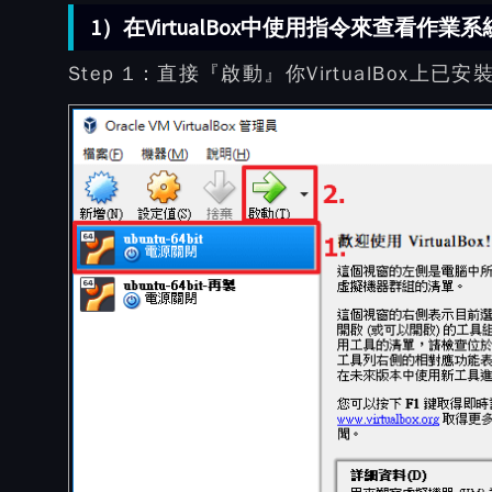
1）在VirtualBox中使用指令來查看作
Step 1：
直接『啟動』你VirtualBox上已