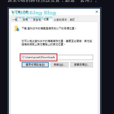
原至C槽的路徑預設位置，點選『套用』。