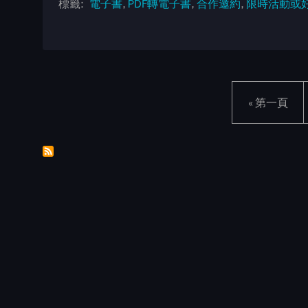
標籤
電子書
PDF轉電子書
合作邀約
限時活動或
First page
« 第一頁