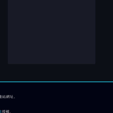
連結網址。
款
授權.