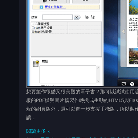
想要製作很酷又很美觀的電子書？那可以試試使用這套Fl
板的PDF檔與圖片檔製作轉換成生動的HTML5與F
般的網頁版外，還可以進一步支援手機版，所以製
讀...
閱讀更多 ››