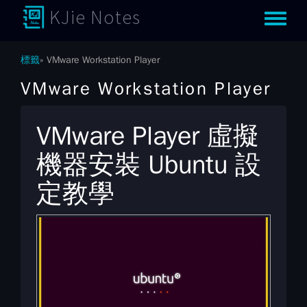
KJie Notes
Toggle m
標籤
VMware Workstation Player
VMware Workstation Player
VMware Player 虛擬
機器安裝 Ubuntu 設
定教學