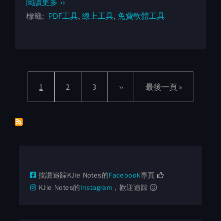
閱讀更多 ››
標籤
PDF工具
線上工具
免費軟體工具
Pagination
目前頁面
頁面
頁面
下一頁
Last page
1
2
3
››
最後一頁 »
按讚追踪KJie Notes的
Facebook
專頁
KJie Notes的
Instagram
，歡迎追踪